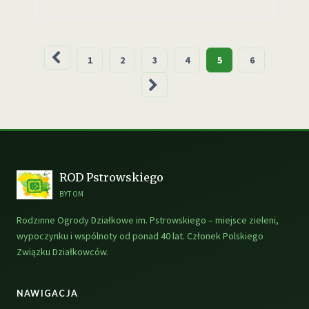
Stronicowanie
1
2
3
4
5
6
wpisów
ROD Pstrowskiego
BYTOM
Rodzinne Ogrody Działkowe im. Pstrowskiego – miejsce zieleni,
wypoczynku i wspólnoty od ponad 40 lat. Członek Polskiego
Związku Działkowców.
NAWIGACJA