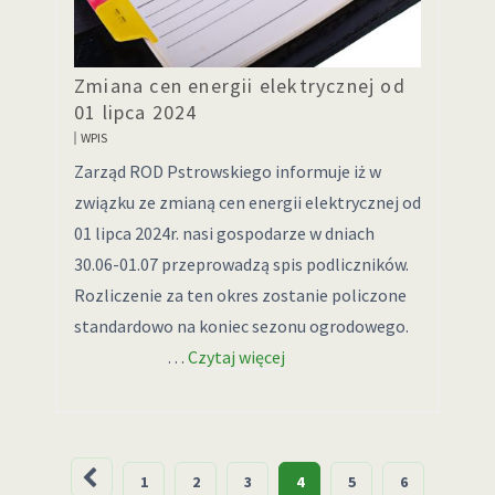
Zmiana cen energii elektrycznej od
01 lipca 2024
WPIS
Zarząd ROD Pstrowskiego informuje iż w
związku ze zmianą cen energii elektrycznej od
01 lipca 2024r. nasi gospodarze w dniach
30.06-01.07 przeprowadzą spis podliczników.
Rozliczenie za ten okres zostanie policzone
standardowo na koniec sezonu ogrodowego.
…
Czytaj więcej
Stronicowanie
1
2
3
4
5
6