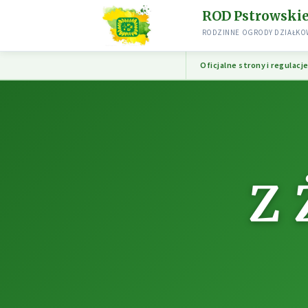
ROD Pstrowski
RODZINNE OGRODY DZIAŁKOW
Oficjalne strony i regulacj
Z