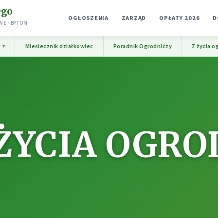
ego
OGŁOSZENIA
ZARZĄD
OPŁATY 2026
D
E · BYTOM
e
Miesiecznik działkowiec
Poradnik Ogrodniczy
Z życia o
 ŻYCIA OGRO