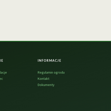
NE
INFORMACJE
lacje
Regulamin ogrodu
ec
Kontakt
Dokumenty