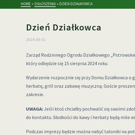
HOME
»
OGŁOSZENIA
»
DZIEŃ DZIAŁKOWCA
Dzień Działkowca
2024-08-01
Zarząd Rodzinnego Ogrodu Działkowego „Pstrowskie
który odbędzie się 15 sierpnia 2024 roku.
Wydarzenie rozpocznie się przy Domu Działkowca o go
herbatę, grill oraz zabawę muzyczną. Goście proszen
zakresie.
UWAGA:
Jeśli ktoś chciałby pochwalić się swoimi zdo
do kontaktu. Słodkości do kawy i herbaty będą mile w
Podczas imprezy będzie można nabyć taloniki na potr