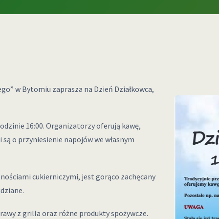
go” w Bytomiu zaprasza na Dzień Działkowca,
dzinie 16:00. Organizatorzy oferują kawę,
i są o przyniesienie napojów we własnym
lnościami cukierniczymi, jest gorąco zachęcany
idziane.
awy z grilla oraz różne produkty spożywcze.