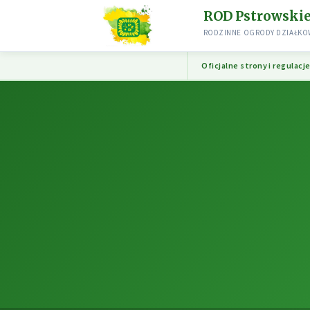
ROD Pstrowski
RODZINNE OGRODY DZIAŁKOW
Oficjalne strony i regulacj