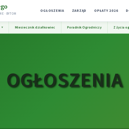
ego
OGŁOSZENIA
ZARZĄD
OPŁATY 2026
D
E · BYTOM
e
Miesiecznik działkowiec
Poradnik Ogrodniczy
Z życia o
OGŁOSZENIA