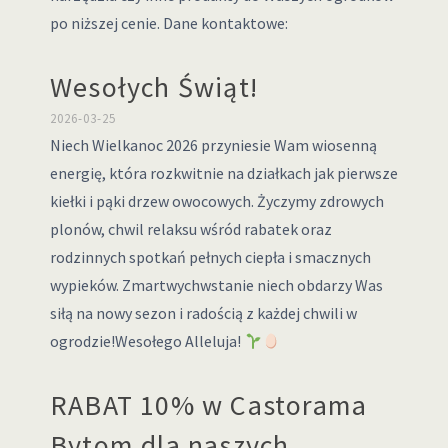
po niższej cenie. Dane kontaktowe:
Wesołych Świąt!
2026-03-25
Niech Wielkanoc 2026 przyniesie Wam wiosenną
energię, która rozkwitnie na działkach jak pierwsze
kiełki i pąki drzew owocowych. Życzymy zdrowych
plonów, chwil relaksu wśród rabatek oraz
rodzinnych spotkań pełnych ciepła i smacznych
wypieków. Zmartwychwstanie niech obdarzy Was
siłą na nowy sezon i radością z każdej chwili w
ogrodzie!Wesołego Alleluja!
RABAT 10% w Castorama
Bytom dla naszych