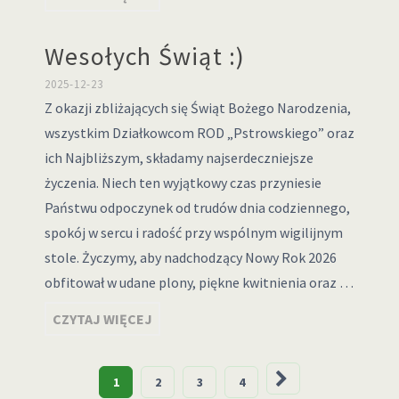
Wesołych Świąt :)
2025-12-23
Z okazji zbliżających się Świąt Bożego Narodzenia,
wszystkim Działkowcom ROD „Pstrowskiego” oraz
ich Najbliższym, składamy najserdeczniejsze
życzenia. Niech ten wyjątkowy czas przyniesie
Państwu odpoczynek od trudów dnia codziennego,
spokój w sercu i radość przy wspólnym wigilijnym
stole. Życzymy, aby nadchodzący Nowy Rok 2026
obfitował w udane plony, piękne kwitnienia oraz …
CZYTAJ WIĘCEJ
Stronicowanie
1
2
3
4