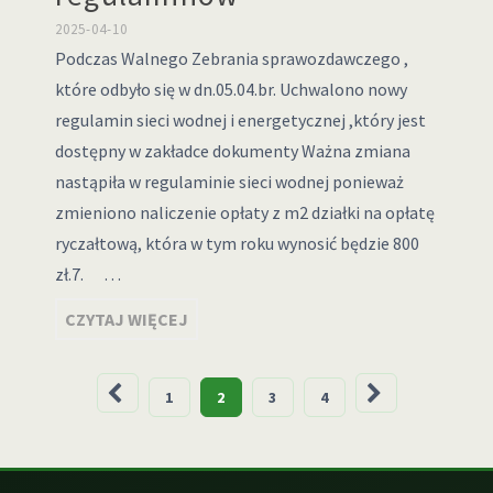
2025-04-10
Podczas Walnego Zebrania sprawozdawczego ,
które odbyło się w dn.05.04.br. Uchwalono nowy
regulamin sieci wodnej i energetycznej ,który jest
dostępny w zakładce dokumenty Ważna zmiana
nastąpiła w regulaminie sieci wodnej ponieważ
zmieniono naliczenie opłaty z m2 działki na opłatę
ryczałtową, która w tym roku wynosić będzie 800
zł.7. …
CZYTAJ WIĘCEJ
Stronicowanie
1
2
3
4
wpisów