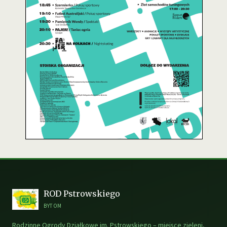
ROD Pstrowskiego
BYTOM
Rodzinne Ogrody Działkowe im. Pstrowskiego – miejsce zieleni,