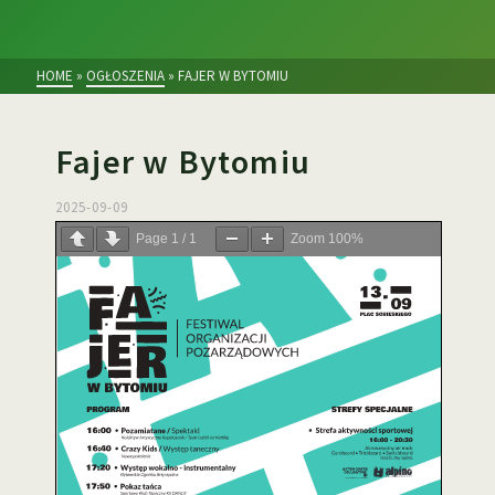
HOME
»
OGŁOSZENIA
»
FAJER W BYTOMIU
Fajer w Bytomiu
2025-09-09
Page
1
/
1
Zoom
100%