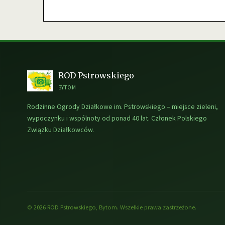
ROD Pstrowskiego
BYTOM
Rodzinne Ogrody Działkowe im. Pstrowskiego – miejsce zieleni,
wypoczynku i wspólnoty od ponad 40 lat. Członek Polskiego
Związku Działkowców.
© 2026 ROD Pstrowskiego, Bytom. Wszelkie prawa zastrzeżone.