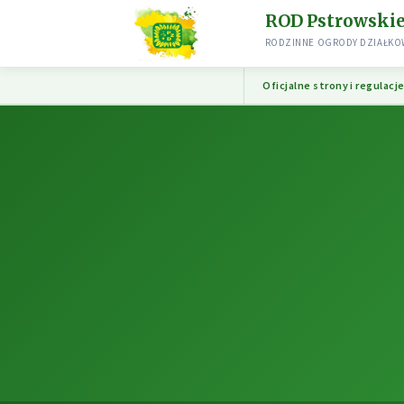
ROD Pstrowski
RODZINNE OGRODY DZIAŁKOW
Oficjalne strony i regulacj