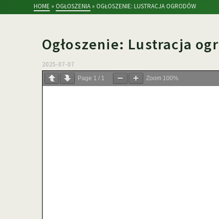
HOME
»
OGŁOSZENIA
»
OGŁOSZENIE: LUSTRACJA OGRODÓW
Ogłoszenie: Lustracja o
2025-07-07
Page
1
/
1
Zoom
100%