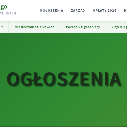
ego
OGŁOSZENIA
ZARZĄD
OPŁATY 2026
D
E · BYTOM
e
Miesiecznik działkowiec
Poradnik Ogrodniczy
Z życia o
OGŁOSZENIA