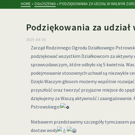
HOME
»
OGŁOSZENIA
»
PODZIĘKOWANIA ZA UDZIAŁ W WALNYM ZGR
Podziękowania za udział
2025-04-10
Zarząd Rodzinnego Ogrodu Działkowego Pstrowski
podziękować wszystkim Działkowcom za aktywny u
sprawozdawczym, które odbyło się 5 kwietnia. Wa
podejmowanie stosownych uchwał są niezwykle cen
Dzięki Waszym głosom możemy wspólnie rozwijać n
przyszłość oraz tworzyć przyjazne miejsce do spęd
dziękujemy za Waszą aktywność i zaangażowanie
Pstrowskiego!
Niebawem przedstawimy szczegóły tymczasem pa
dostaw wody