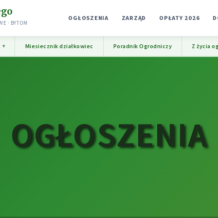
ego
OGŁOSZENIA
ZARZĄD
OPŁATY 2026
D
E · BYTOM
e
Miesiecznik działkowiec
Poradnik Ogrodniczy
Z życia o
OGŁOSZENIA