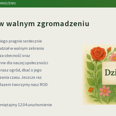
OMADZENIU
 w walnym zgromadzeniu
ego pragnie serdecznie
dział w walnym zebraniu
sza obecność oraz
ne dla naszej społeczności.
asz ogród, dbać o jego
zania czasu. Jeszcze raz
. Razem tworzymy nasz ROD
miętajmy 12.04 uruchomienie