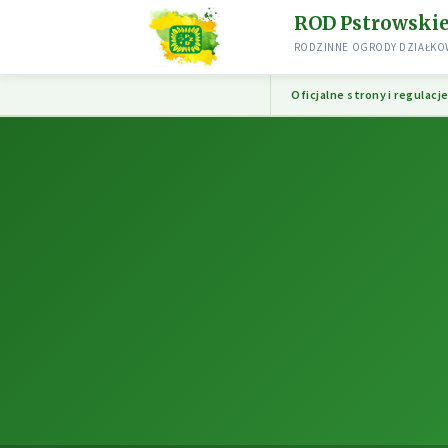
ROD Pstrowski
RODZINNE OGRODY DZIAŁKOW
Oficjalne strony i regulacj