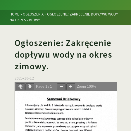
HOME
»
OGŁOSZENIA
»
OGŁOSZENIE: ZAKRĘCENIE DOPŁYWU WODY
NA OKRES ZIMOWY.
Ogłoszenie: Zakręcenie
dopływu wody na okres
zimowy.
2025-10-12
Page
1
/
1
Zoom
100%