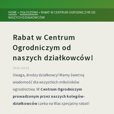
HOME
»
OGŁOSZENIA
»
RABAT W CENTRUM OGRODNICZYM OD
NASZYCH DZIAŁKOWCÓW!
Rabat w Centrum
Ogrodniczym od
naszych działkowców!
2026-04-01
Uwaga, drodzy działkowcy! Mamy świetną
wiadomość dla wszystkich miłośników
ogrodnictwa. W
Centrum Ogrodniczym
prowadzonym przez naszych kolegów-
działkowców
czeka na Was specjalny rabat!