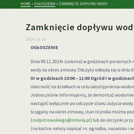
HOME
»
OGŁOSZENIA
»
ZAMKNIĘCIE DOPŁYWU WODY
Zamknięcie dopływu wod
2024-10-14
OGŁOSZENIE
Dnia 09.11.2024r (sobota) w godzinach porannych 
wody na okres zimowy. Odczyty odbędą się w dniu 09
III w godzinach 10:00 – 11:00
Ogród I w godzinach 
obecność na działkach w celu udostępnienia wodom
Jednocześnie informujemy, że demontaż wodomie
nastąpić wyłącznie po odczycie stanu zużycia wody. 
ściągany na okres zimowy, stan licznika można po
(
rodpstrowskiego@interia.pl
) lub do skrzynki pr
(na kartce należy napisać nr. ogrodka, nazwisko i 