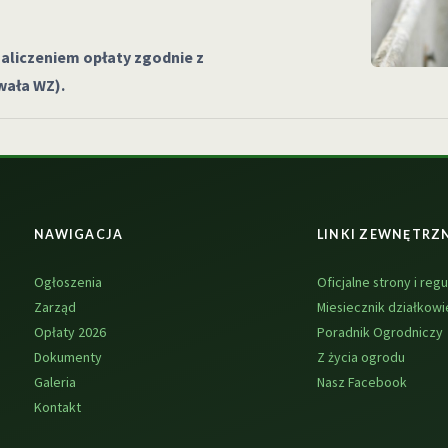
naliczeniem opłaty zgodnie z
wała WZ).
NAWIGACJA
LINKI ZEWNĘTRZ
Ogłoszenia
Oficjalne strony i regu
Zarząd
Miesiecznik działkowi
Opłaty 2026
Poradnik Ogrodniczy
Dokumenty
Z życia ogrodu
Galeria
Nasz Facebook
Kontakt