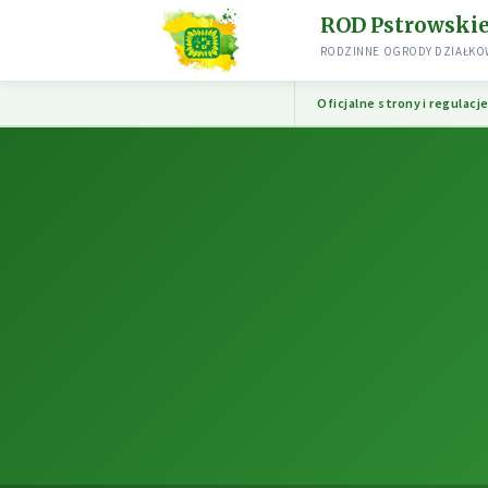
ROD Pstrowski
RODZINNE OGRODY DZIAŁKOW
Oficjalne strony i regulacj