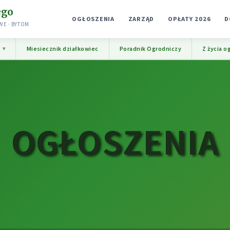
ego
OGŁOSZENIA
ZARZĄD
OPŁATY 2026
D
E · BYTOM
e
Miesiecznik działkowiec
Poradnik Ogrodniczy
Z życia o
OGŁOSZENIA