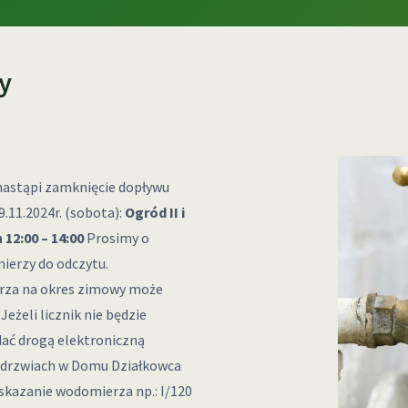
y
nastąpi zamknięcie dopływu
.11.2024r. (sobota):
Ogród II i
12:00 – 14:00
Prosimy o
ierzy do odczytu.
rza na okres zimowy może
Jeżeli licznik nie będzie
dać drogą elektroniczną
zy drzwiach w Domu Działkowca
wskazanie wodomierza np.: I/120