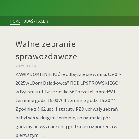
HOME
»
ADAŚ
- PAGE 3
Walne zebranie
sprawozdawcze
2025-03-16
ZAWIADOMIENIE Które odbędzie się w dniu: 05-04-
2025w „Dom Działkowca” ROD „PSTROWSKIEGO”
w Bytomiu ul. Brzezińska 56Początek obrad:W I
terminie godz. 15:00W II terminie godz. 15:30 **
Zgodnie z § 62 ust. 1 statutu PZD uchwały zebrań
odbytych w drugim terminie, co najmniej pół
godziny po wyznaczonej godzinie rozpoczęcia w
pierwszym …