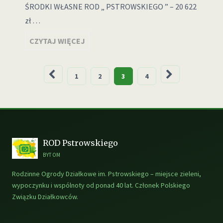
ŚRODKI WŁASNE ROD „ PSTROWSKIEGO ” – 20 622
zł …
CZYTAJ WIĘCEJ
Stronicowanie
1
2
3
4
wpisów
ROD Pstrowskiego
BYTOM
Rodzinne Ogrody Działkowe im. Pstrowskiego – miejsce zieleni,
wypoczynku i wspólnoty od ponad 40 lat. Członek Polskiego
Związku Działkowców.