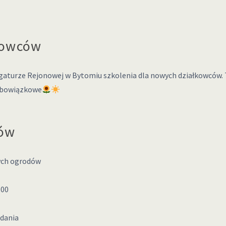
kowców
aturze Rejonowej w Bytomiu szkolenia dla nowych działkowców. Ter
 obowiązkowe
dów
zych ogrodów
:00
dania