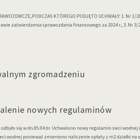
RAWOZDWCZE,PODCZAS KTÓREGO PODJĘTO UCHWAŁY: 1. Nr 1/2025 
sprawie zatwierdzenia sprawozdania finansowego za 2024 r., 3. Nr 
 walnym zgromadzeniu
alenie nowych regulaminów
było się w dn.05.04.br. Uchwalono nowy regulamin sieci wodnej i 
i wodnej ponieważ zmieniono naliczenie opłaty z m2 działki na o