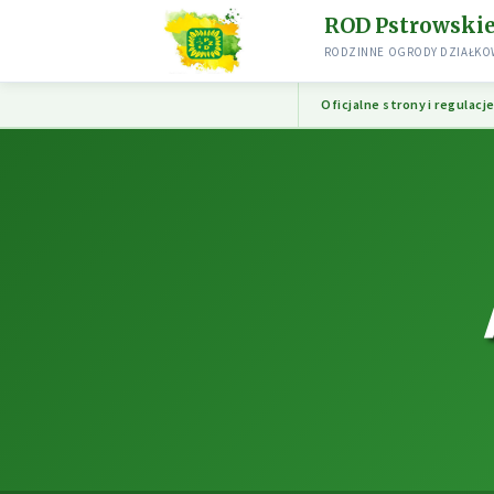
ROD Pstrowski
RODZINNE OGRODY DZIAŁKOW
Oficjalne strony i regulacj