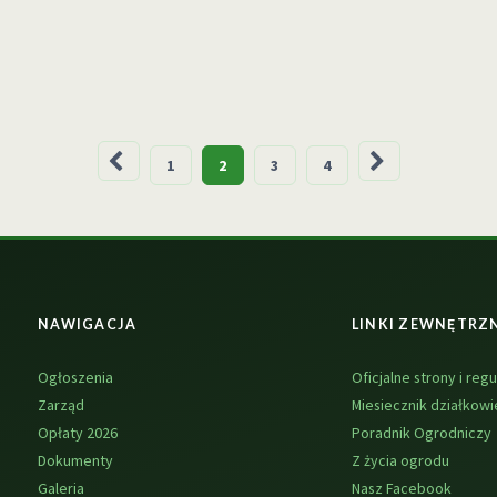
1
2
3
4
NAWIGACJA
LINKI ZEWNĘTRZ
Ogłoszenia
Oficjalne strony i regu
Zarząd
Miesiecznik działkowi
Opłaty 2026
Poradnik Ogrodniczy
Dokumenty
Z życia ogrodu
Galeria
Nasz Facebook