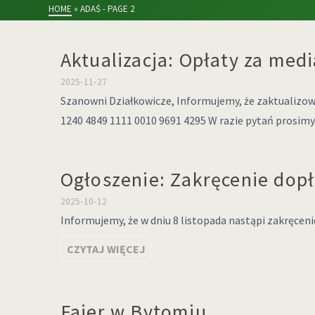
HOME
»
ADAŚ
- PAGE 2
Aktualizacja: Opłaty za med
2025-11-27
Szanowni Działkowicze, Informujemy, że zaktualizowa
1240 4849 1111 0010 9691 4295 W razie pytań prosi
Ogłoszenie: Zakręcenie dop
2025-10-12
Informujemy, że w dniu 8 listopada nastąpi zakręcen
CZYTAJ WIĘCEJ
Fajer w Bytomiu