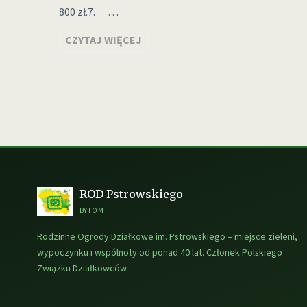
800 zł.7. …
CZYTAJ WIĘCEJ
Stronicowanie
wpisów
ROD Pstrowskiego
BYTOM
Rodzinne Ogrody Działkowe im. Pstrowskiego – miejsce zieleni,
wypoczynku i wspólnoty od ponad 40 lat. Członek Polskiego
Związku Działkowców.