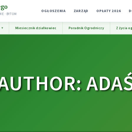
ego
OGŁOSZENIA
ZARZĄD
OPŁATY 2026
D
E · BYTOM
e
Miesiecznik działkowiec
Poradnik Ogrodniczy
Z życia o
AUTHOR: ADA