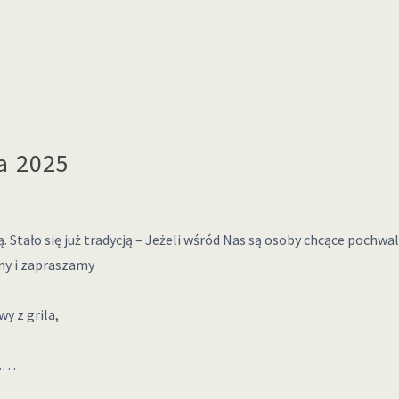
a 2025
Stało się już tradycją – Jeżeli wśród Nas są osoby chcące pochwali
my i zapraszamy
y z grila,
0.…