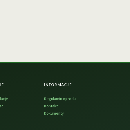
NE
INFORMACJE
lacje
Regulamin ogrodu
ec
Kontakt
Dokumenty