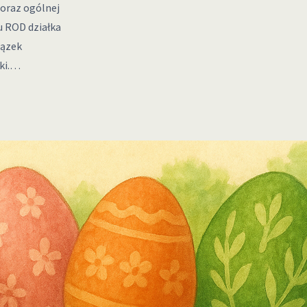
oraz ogólnej
u ROD działka
iązek
ki.…